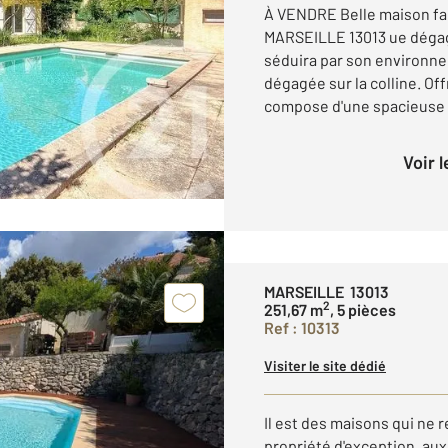
À VENDRE Belle maison fa
MARSEILLE 13013 ue dégag
séduira par son environn
dégagée sur la colline. Of
compose d'une spacieuse p
Voir 
MARSEILLE 13013
2
251,67 m
, 5 pièces
Ref : 10313
Visiter le site dédié
Il est des maisons qui ne
propriété d'exception, au