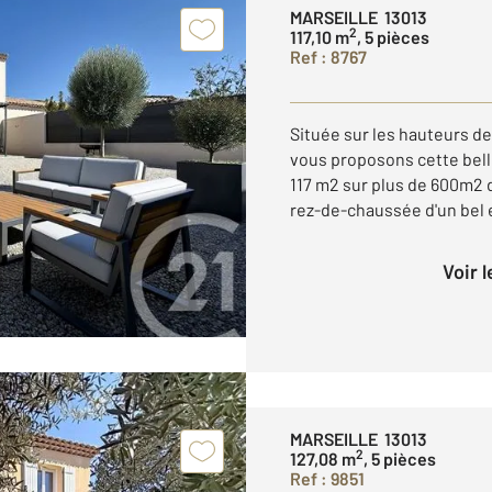
MARSEILLE 13013
2
117,10 m
, 5 pièces
Ref : 8767
Située sur les hauteurs d
vous proposons cette belle 
117 m2 sur plus de 600m2 
rez-de-chaussée d'un bel e
Voir 
MARSEILLE 13013
2
127,08 m
, 5 pièces
Ref : 9851