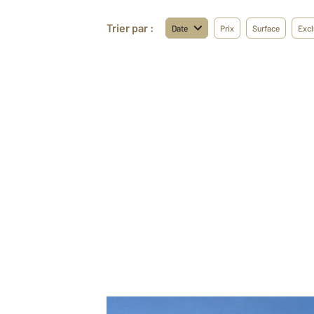
Trier par :
Date
Prix
Surface
Excl