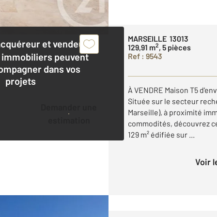
MARSEILLE 13013
acquéreur et vendeur,
2
129,91 m
, 5 pièces
 immobiliers peuvent
Ref : 9543
ompagner dans vos
projets
À VENDRE Maison T5 d'env
Située sur le secteur rec
Demander une
Marseille), à proximité im
estimation
commodités, découvrez cet
129 m² édifiée sur ...
Voir 