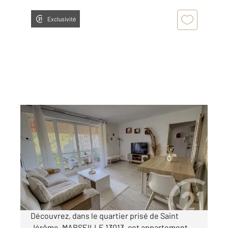
Exclusivité
MARSEILLE 13013
2
78,86 m
, 4 pièces
Ref : 10116
Appartement T4 à vendre
170 000 €
Visiter le site dédié
Découvrez, dans le quartier prisé de Saint
Jérôme, MARSEILLE 13013, cet appartement