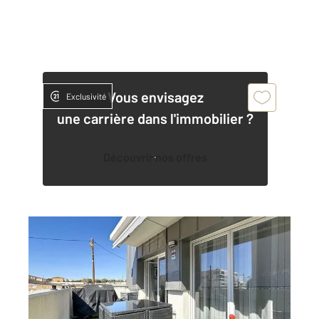
Vous envisagez
Exclusivité
une carrière dans l'immobilier ?
Découvrir nos offres
MARSEILLE 13014
2
84,83 m
, 4 pièces
Ref : 9493
Appartement Duplex à vendre
267 000 €