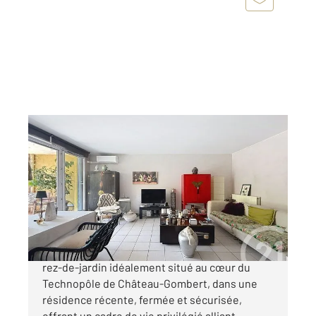
MARSEILLE 13013
2
69,76 m
, 3 pièces
Ref : 10272
Appartement T3 à vendre
279 000 €
Découvrez ce magnifique appartement T3 en
rez-de-jardin idéalement situé au cœur du
Technopôle de Château-Gombert, dans une
résidence récente, fermée et sécurisée,
offrant un cadre de vie privilégié alliant