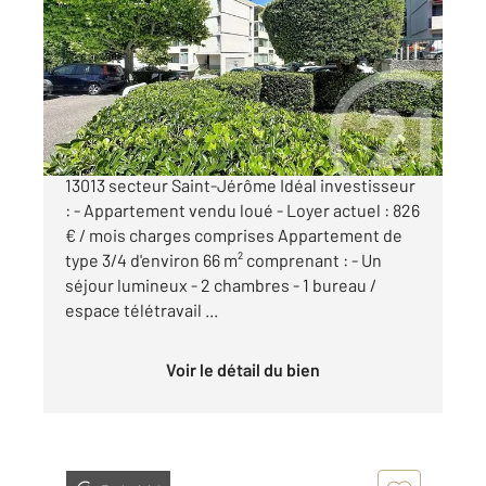
66,29 m
, 4 pièces
Ref : 10268
Appartement à vendre
130 000 €
À VENDRE Appartement T3/4 rénové Marseille
13013 secteur Saint-Jérôme Idéal investisseur
: - Appartement vendu loué - Loyer actuel : 826
€ / mois charges comprises Appartement de
type 3/4 d'environ 66 m² comprenant : - Un
séjour lumineux - 2 chambres - 1 bureau /
espace télétravail ...
Voir le détail du bien