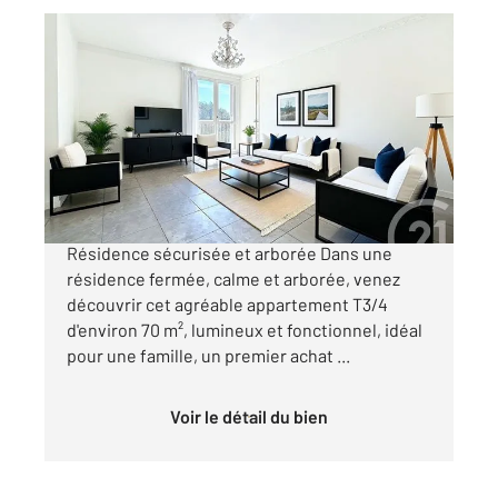
MARSEILLE 13013
2
70,90 m
, 4 pièces
Ref : 10294
Appartement F4 à vendre
179 000 €
SAINT-JÉRÔME (13013) T3/4 d'environ 70 m²
Résidence sécurisée et arborée Dans une
résidence fermée, calme et arborée, venez
découvrir cet agréable appartement T3/4
d'environ 70 m², lumineux et fonctionnel, idéal
pour une famille, un premier achat ...
Voir le détail du bien