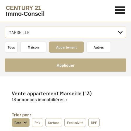
CENTURY 21
Immo-Conseil
MARSEILLE
Tous
Maison
Appartement
Autres
Appliquer
Vente appartement Marseille (13)
18 annonces immobilières :
Trier par :
Date
Prix
Surface
Exclusivité
DPE