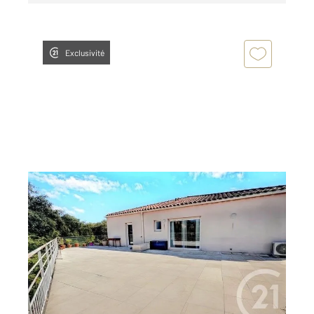
Exclusivité
MARSEILLE 13013
2
66,54 m
, 3 pièces
Ref : 10109
Appartement F3 à vendre
275 000 €
Exclusivité, à vendre Appartement T3 avec