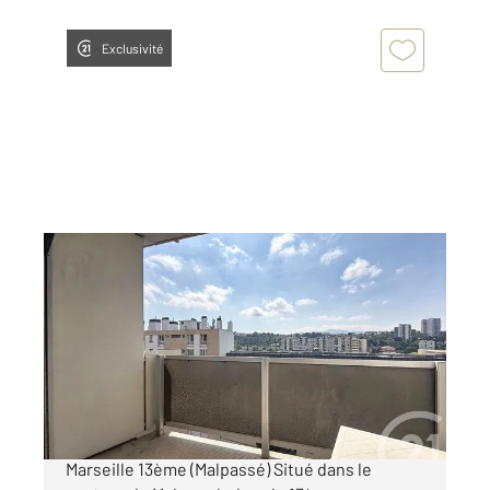
Exclusivité
MARSEILLE 13013
2
18,33 m
, 1 pièce
Ref : 10228
Appartement F1 à vendre
62 000 €
À vendre Appartement T1 avec balcon
Marseille 13ème (Malpassé) Situé dans le