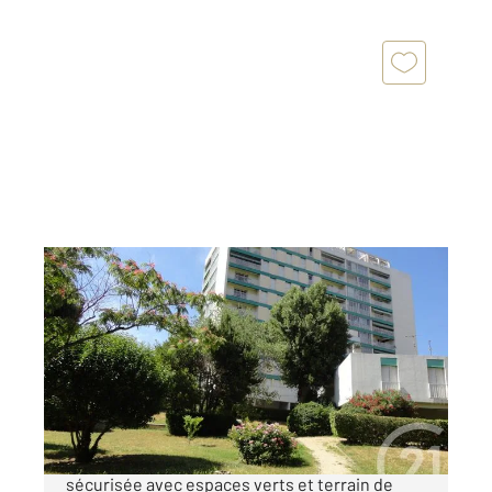
MARSEILLE 13013
2
77,44 m
, 3 pièces
Ref : 10043
Appartement T3 à vendre
152 000 €
Niché dans une résidence paisible et
sécurisée avec espaces verts et terrain de