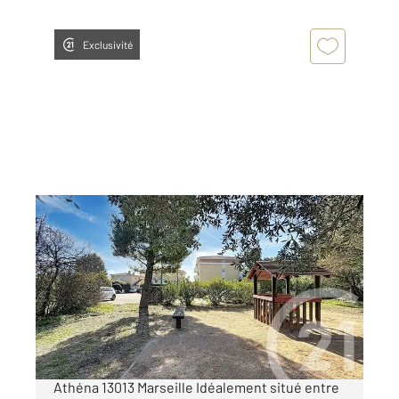
Exclusivité
MARSEILLE 13013
2
62,69 m
, 3 pièces
Ref : 10207
Appartement F3 à vendre
219 000 €
À vendre Appartement T3 lumineux Secteur
Athéna 13013 Marseille Idéalement situé entre