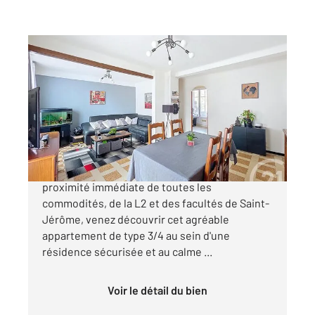
MARSEILLE 13013
2
66,16 m
, 3 pièces
Ref : 9183
Appartement T3 à vendre
175 000 €
Situé dans le quartier recherché du Merlan, à
proximité immédiate de toutes les
commodités, de la L2 et des facultés de Saint-
Jérôme, venez découvrir cet agréable
appartement de type 3/4 au sein d'une
résidence sécurisée et au calme ...
Voir le détail du bien