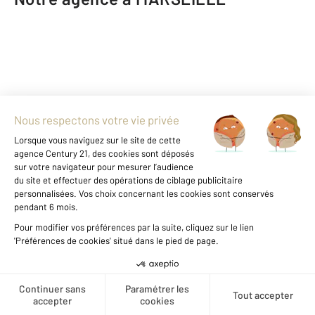
CENTURY 21 Immo-Conseil
44 avenue de Château-Gombert
MARSEILLE - 13013
Envoyer un message
Créer une alerte