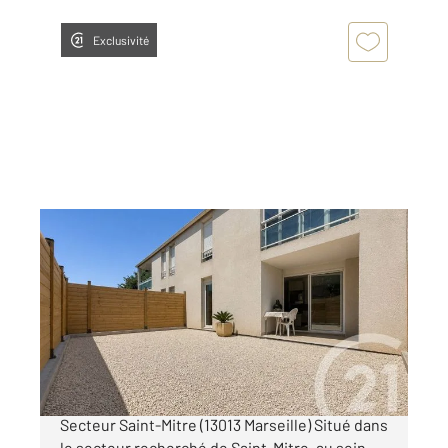
Exclusivité
MARSEILLE 13013
2
39,84 m
, 2 pièces
Ref : 10303
Appartement F2 à vendre
175 000 €
À vendre Appartement T2 en rez-de-jardin
Secteur Saint-Mitre (13013 Marseille) Situé dans
le secteur recherché de Saint-Mitre, au sein