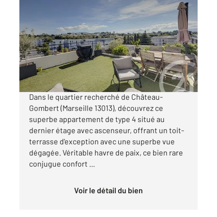
MARSEILLE 13013
2
79,68 m
, 4 pièces
Ref : 9947
Appartement T4 à vendre
335 000 €
Visiter le site dédié
Dans le quartier recherché de Château-
Gombert (Marseille 13013), découvrez ce
superbe appartement de type 4 situé au
dernier étage avec ascenseur, offrant un toit-
terrasse d'exception avec une superbe vue
dégagée. Véritable havre de paix, ce bien rare
conjugue confort ...
Voir le détail du bien