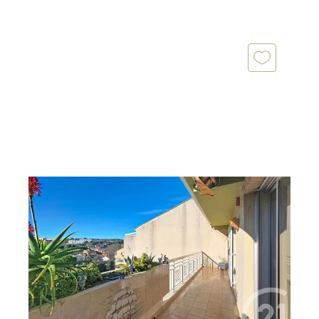
MARSEILLE 13013
2
60,12 m
, 3 pièces
Ref : 10184
Appartement F3 à vendre
179 000 €
Au troisième et dernier étage dans une