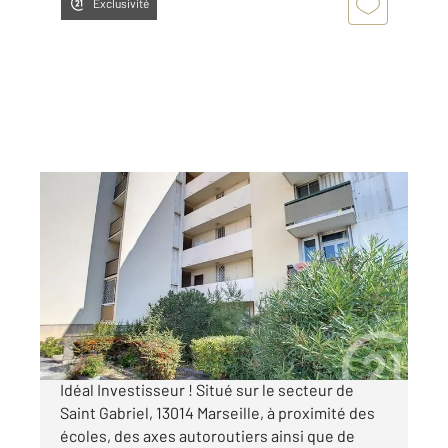
Exclusivité
MARSEILLE 13014
2
51,98 m
, 3 pièces
Ref : 10200
Appartement T3 à vendre
59 000 €
Visiter le site dédié
Idéal Investisseur ! Situé sur le secteur de
Saint Gabriel, 13014 Marseille, à proximité des
écoles, des axes autoroutiers ainsi que de