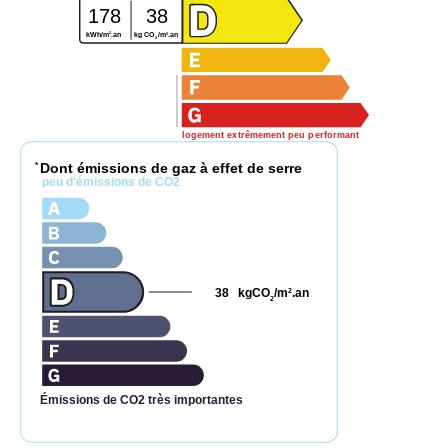
178
38
2
2
kWh/m
.an
kg CO
/m
.an
2
logement extrêmement peu performant
Dont émissions de gaz à effet de serre
*
peu d'émissions de CO2
38
kgCO
/m
.an
2
2
Émissions de CO2 très importantes