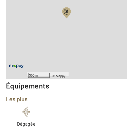
Vue globale
2
Surface totale : 84,5 m
2
Surface habitable : 77,4 m
Type d'appartement : T3
ème
Étage : 7
Nombre de pièces : 3
[Voir le détail]
Année construction : 1967
500 m
©
Mappy
Équipements
Les plus
Dégagée